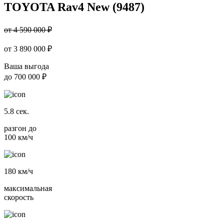
TOYOTA Rav4 New (9487)
от 4 590 000 ₽
от
3 890 000
₽
Ваша выгода
до
700 000 ₽
5.8
сек.
разгон до
100 км/ч
180
км/ч
максимальная
скорость