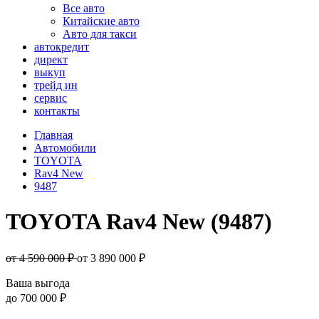
Все авто
Китайские авто
Авто для такси
автокредит
директ
выкуп
трейд ин
сервис
контакты
Главная
Автомобили
TOYOTA
Rav4 New
9487
TOYOTA Rav4 New (9487)
от 4 590 000 ₽
от
3 890 000
₽
Ваша выгода
до
700 000 ₽