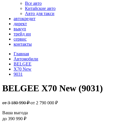
Все авто
Китайские авто
Авто для такси
автокредит
директ
выкуп
трейд ин
сервис
контакты
Главная
Автомобили
BELGEE
X70 New
9031
BELGEE X70 New (9031)
от 3 180 990 ₽
от
2 790 000
₽
Ваша выгода
до
390 990 ₽