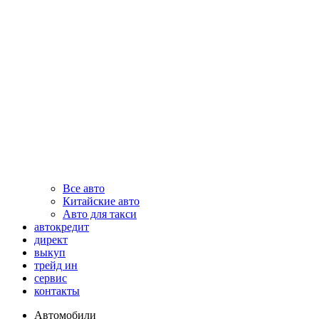
Все авто
Китайские авто
Авто для такси
автокредит
директ
выкуп
трейд ин
сервис
контакты
Автомобили