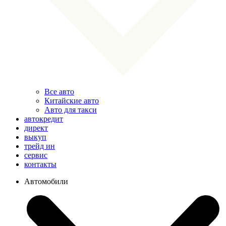
Все авто
Китайские авто
Авто для такси
автокредит
директ
выкуп
трейд ин
сервис
контакты
Автомобили