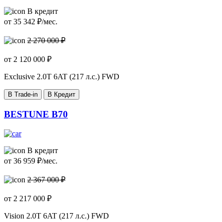
В кредит
от
35 342
₽/мес.
2 270 000 ₽
от
2 120 000
₽
Exclusive
2.0T 6AT (217 л.с.) FWD
В Trade-in
В Кредит
BESTUNE B70
В кредит
от
36 959
₽/мес.
2 367 000 ₽
от
2 217 000
₽
Vision
2.0T 6AT (217 л.с.) FWD