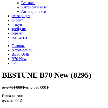
Все авто
Китайские авто
Авто для такси
автокредит
директ
выкуп
трейд ин
сервис
контакты
Главная
Автомобили
BESTUNE
B70 New
8295
BESTUNE B70 New (8295)
от 2 494 000 ₽
от
2 090 000
₽
Ваша выгода
до
404 000 ₽