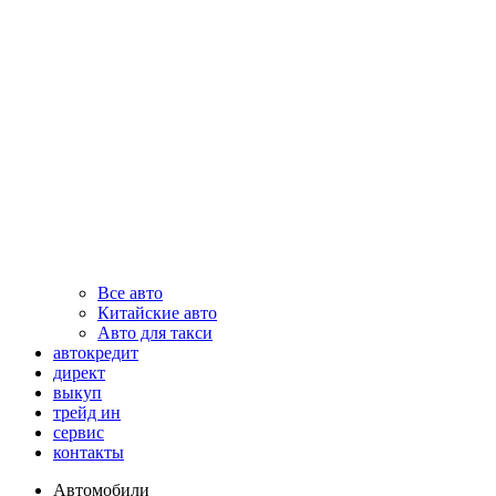
Все авто
Китайские авто
Авто для такси
автокредит
директ
выкуп
трейд ин
сервис
контакты
Автомобили