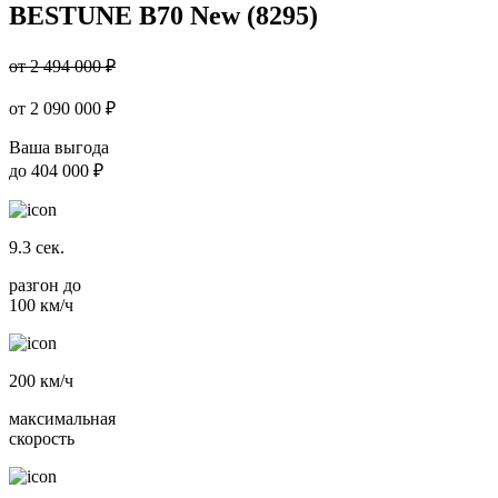
BESTUNE B70 New (8295)
от 2 494 000 ₽
от
2 090 000
₽
Ваша выгода
до
404 000 ₽
9.3
сек.
разгон до
100 км/ч
200
км/ч
максимальная
скорость