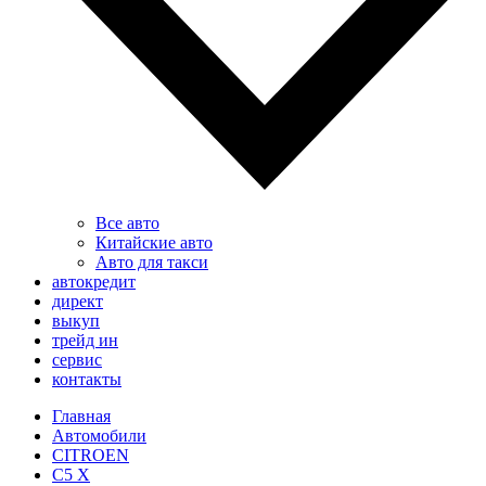
Все авто
Китайские авто
Авто для такси
автокредит
директ
выкуп
трейд ин
сервис
контакты
Главная
Автомобили
CITROEN
C5 X