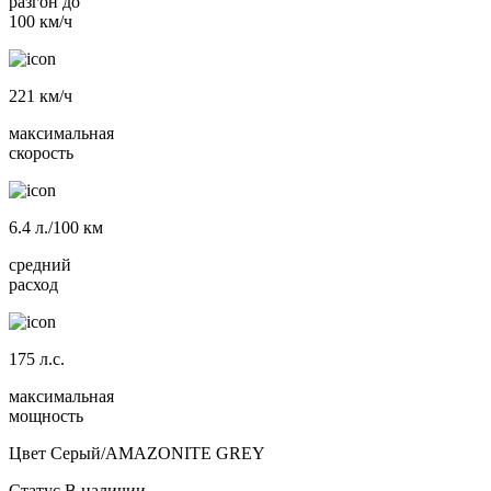
разгон до
100 км/ч
221
км/ч
максимальная
скорость
6.4
л./100 км
средний
расход
175
л.с.
максимальная
мощность
Цвет
Серый/AMAZONITE GREY
Статус
В наличии