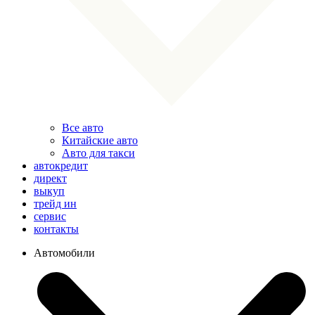
Все авто
Китайские авто
Авто для такси
автокредит
директ
выкуп
трейд ин
сервис
контакты
Автомобили