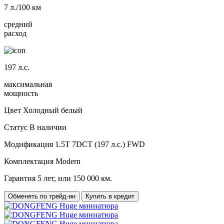
7
л./100 км
средний
расход
197
л.с.
максимальная
мощность
Цвет
Холодный белый
Статус
В наличии
Модификация
1.5T 7DCT (197 л.с.) FWD
Комплектация
Modern
Гарантия
5 лет, или 150 000 км.
Обменять по трейд-ин
Купить в кредит