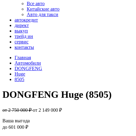
Все авто
Китайские авто
Авто для такси
автокредит
директ
выкуп
трейд ин
сервис
контакты
Главная
Автомобили
DONGFENG
Huge
8505
DONGFENG Huge (8505)
от 2 750 000 ₽
от
2 149 000
₽
Ваша выгода
до
601 000 ₽