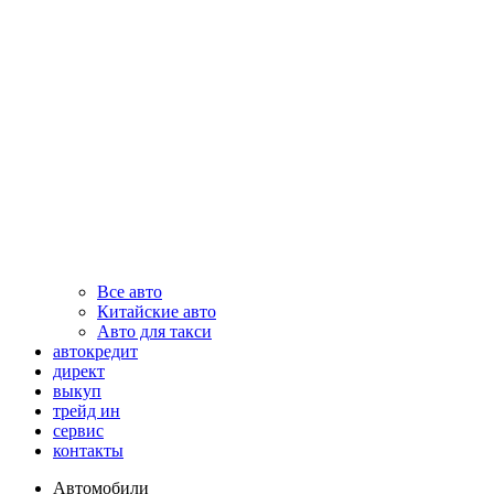
Все авто
Китайские авто
Авто для такси
автокредит
директ
выкуп
трейд ин
сервис
контакты
Автомобили