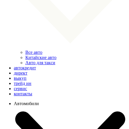
Все авто
Китайские авто
Авто для такси
автокредит
директ
выкуп
трейд ин
сервис
контакты
Автомобили