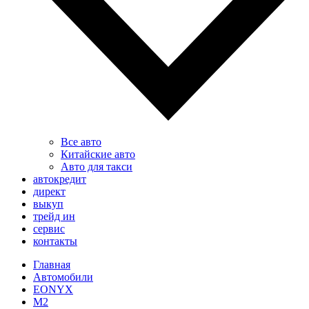
Все авто
Китайские авто
Авто для такси
автокредит
директ
выкуп
трейд ин
сервис
контакты
Главная
Автомобили
EONYX
M2