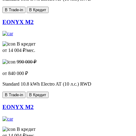
В Trade-in
В Кредит
EONYX M2
В кредит
от
14 004
₽/мес.
990 000 ₽
от
840 000
₽
Standard
10.8 kWh Electro AT (10 л.с.) RWD
В Trade-in
В Кредит
EONYX M2
В кредит
от
14 004
₽/мес.