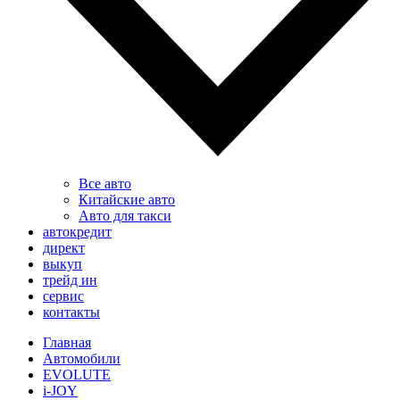
Все авто
Китайские авто
Авто для такси
автокредит
директ
выкуп
трейд ин
сервис
контакты
Главная
Автомобили
EVOLUTE
i-JOY