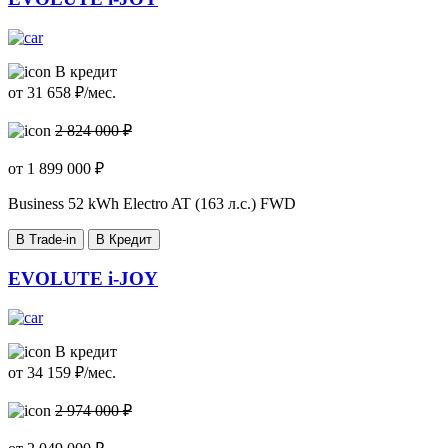
В кредит
от
31 658
₽/мес.
2 824 000 ₽
от
1 899 000
₽
Business
52 kWh Electro AT (163 л.с.) FWD
В Trade-in
В Кредит
EVOLUTE i-JOY
В кредит
от
34 159
₽/мес.
2 974 000 ₽