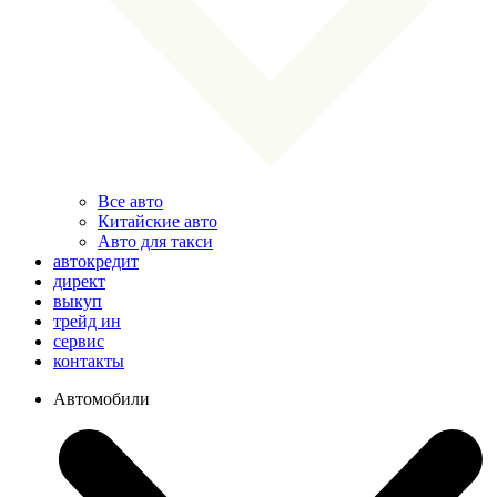
Все авто
Китайские авто
Авто для такси
автокредит
директ
выкуп
трейд ин
сервис
контакты
Автомобили