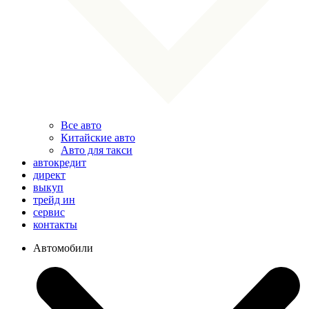
Все авто
Китайские авто
Авто для такси
автокредит
директ
выкуп
трейд ин
сервис
контакты
Автомобили