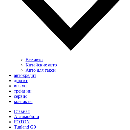
Все авто
Китайские авто
Авто для такси
автокредит
директ
выкуп
трейд ин
сервис
контакты
Главная
Автомобили
FOTON
Tunland G9