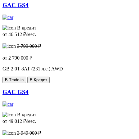
GAC GS4
В кредит
от
46 512
₽/мес.
3 799 000 ₽
от
2 790 000
₽
GB
2.0T 8AT (231 л.с.) AWD
В Trade-in
В Кредит
GAC GS4
В кредит
от
49 012
₽/мес.
3 949 000 ₽