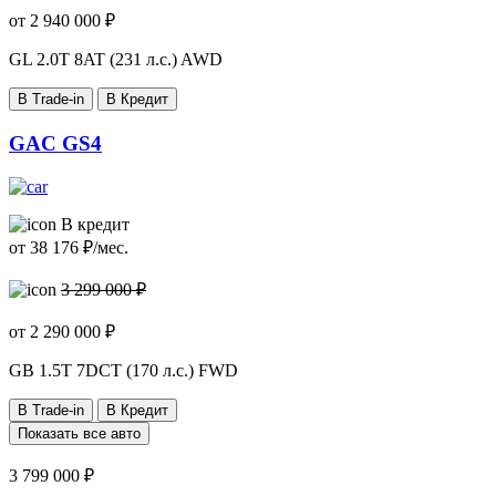
от
2 940 000
₽
GL
2.0T 8AT (231 л.с.) AWD
В Trade-in
В Кредит
GAC GS4
В кредит
от
38 176
₽/мес.
3 299 000 ₽
от
2 290 000
₽
GB
1.5T 7DCT (170 л.с.) FWD
В Trade-in
В Кредит
Показать все авто
3 799 000 ₽