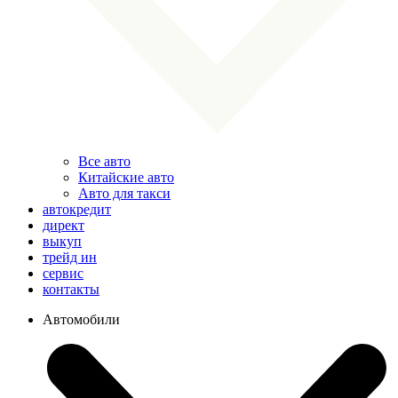
Все авто
Китайские авто
Авто для такси
автокредит
директ
выкуп
трейд ин
сервис
контакты
Автомобили