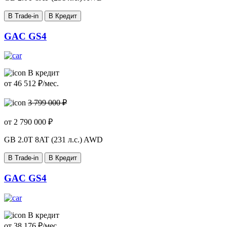
В Trade-in
В Кредит
GAC GS4
В кредит
от
46 512
₽/мес.
3 799 000 ₽
от
2 790 000
₽
GB
2.0T 8AT (231 л.с.) AWD
В Trade-in
В Кредит
GAC GS4
В кредит
от
38 176
₽/мес.