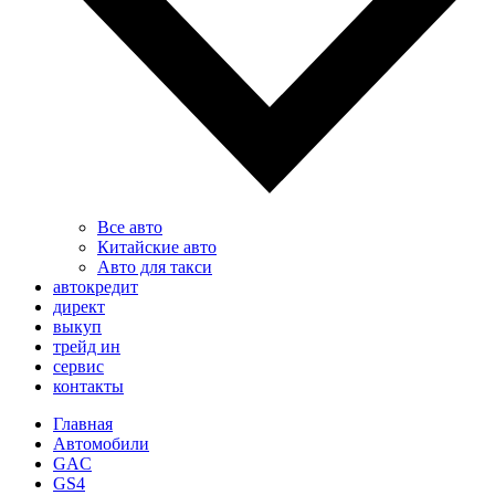
Все авто
Китайские авто
Авто для такси
автокредит
директ
выкуп
трейд ин
сервис
контакты
Главная
Автомобили
GAC
GS4