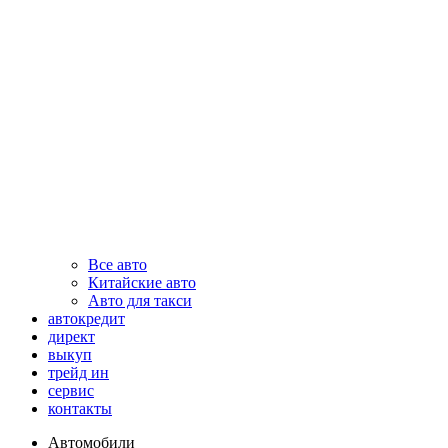
Все авто
Китайские авто
Авто для такси
автокредит
директ
выкуп
трейд ин
сервис
контакты
Автомобили