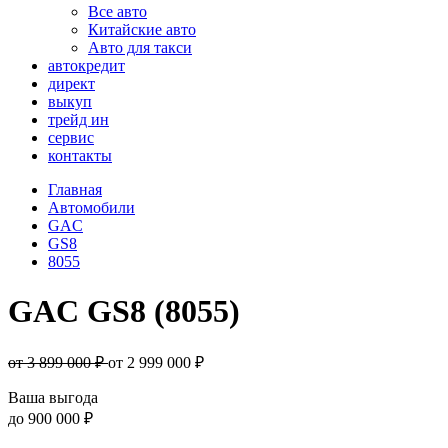
Все авто
Китайские авто
Авто для такси
автокредит
директ
выкуп
трейд ин
сервис
контакты
Главная
Автомобили
GAC
GS8
8055
GAC GS8 (8055)
от 3 899 000 ₽
от
2 999 000
₽
Ваша выгода
до
900 000 ₽