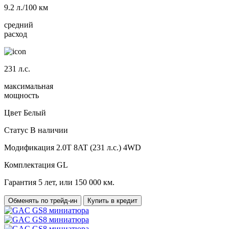
9.2
л./100 км
средний
расход
231
л.с.
максимальная
мощность
Цвет
Белый
Статус
В наличии
Модификация
2.0T 8AT (231 л.с.) 4WD
Комплектация
GL
Гарантия
5 лет, или 150 000 км.
Обменять по трейд-ин
Купить в кредит