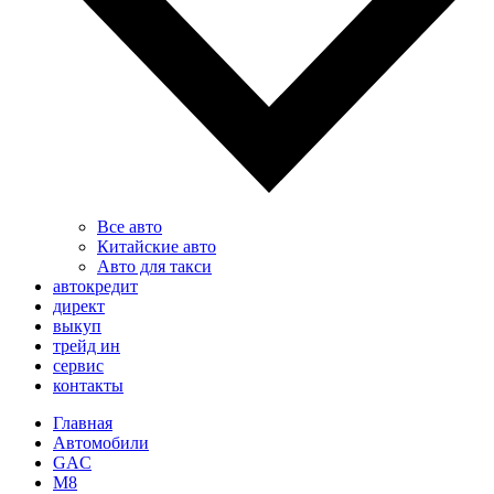
Все авто
Китайские авто
Авто для такси
автокредит
директ
выкуп
трейд ин
сервис
контакты
Главная
Автомобили
GAC
M8