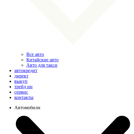
Все авто
Китайские авто
Авто для такси
автокредит
директ
выкуп
трейд ин
сервис
контакты
Автомобили