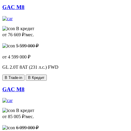
GAC M8
В кредит
от
76 669
₽/мес.
5 599 000 ₽
от
4 599 000
₽
GL
2.0T 8AT (231 л.с.) FWD
В Trade-in
В Кредит
GAC M8
В кредит
от
85 005
₽/мес.
6 099 000 ₽