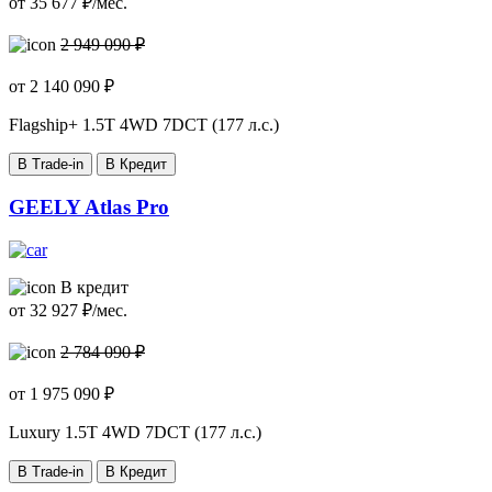
от
35 677
₽/мес.
2 949 090 ₽
от
2 140 090
₽
Flagship+
1.5T 4WD 7DCT (177 л.с.)
В Trade-in
В Кредит
GEELY Atlas Pro
В кредит
от
32 927
₽/мес.
2 784 090 ₽
от
1 975 090
₽
Luxury
1.5T 4WD 7DCT (177 л.с.)
В Trade-in
В Кредит