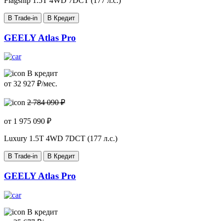
Flagship
1.5T 4WD 7DCT (177 л.с.)
В Trade-in
В Кредит
GEELY Atlas Pro
В кредит
от
32 927
₽/мес.
2 784 090 ₽
от
1 975 090
₽
Luxury
1.5T 4WD 7DCT (177 л.с.)
В Trade-in
В Кредит
GEELY Atlas Pro
В кредит