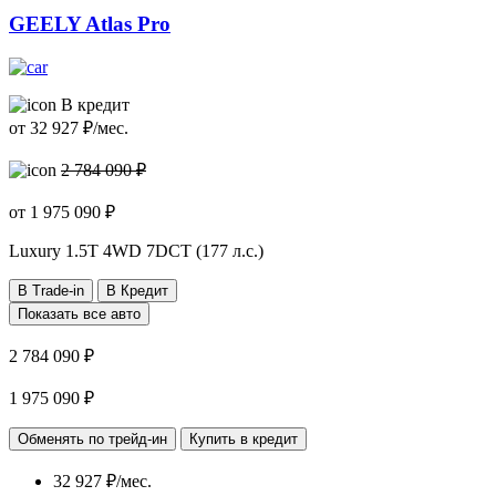
GEELY Atlas Pro
В кредит
от
32 927
₽/мес.
2 784 090 ₽
от
1 975 090
₽
Luxury
1.5T 4WD 7DCT (177 л.с.)
В Trade-in
В Кредит
Показать все авто
2 784 090 ₽
1 975 090 ₽
Обменять по трейд-ин
Купить в кредит
32 927 ₽/мес.