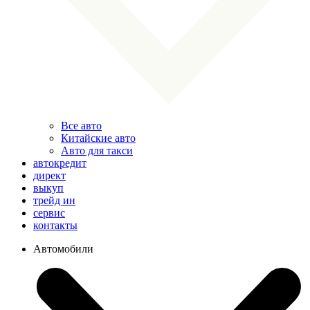
Все авто
Китайские авто
Авто для такси
автокредит
директ
выкуп
трейд ин
сервис
контакты
Автомобили