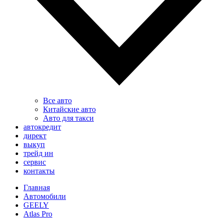
Все авто
Китайские авто
Авто для такси
автокредит
директ
выкуп
трейд ин
сервис
контакты
Главная
Автомобили
GEELY
Atlas Pro