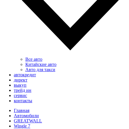
Все авто
Китайские авто
Авто для такси
автокредит
директ
выкуп
трейд ин
сервис
контакты
Главная
Автомобили
GREATWALL
Wingle 7