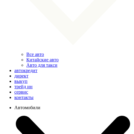
Все авто
Китайские авто
Авто для такси
автокредит
директ
выкуп
трейд ин
сервис
контакты
Автомобили