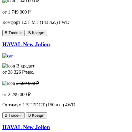
2 049 000 ₽
от
1 749 000
₽
Комфорт
1.5T MT (143 л.с.) FWD
В Trade-in
В Кредит
HAVAL New Jolion
В кредит
от
38 326
₽/мес.
2 599 000 ₽
от
2 299 000
₽
Оптимум
1.5T 7DCT (150 л.с.) 4WD
В Trade-in
В Кредит
HAVAL New Jolion