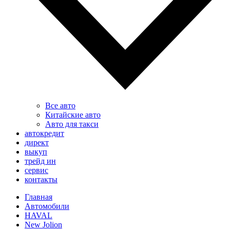
Все авто
Китайские авто
Авто для такси
автокредит
директ
выкуп
трейд ин
сервис
контакты
Главная
Автомобили
HAVAL
New Jolion