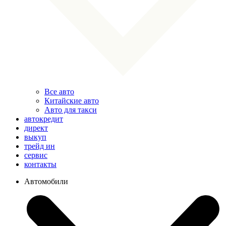
Все авто
Китайские авто
Авто для такси
автокредит
директ
выкуп
трейд ин
сервис
контакты
Автомобили