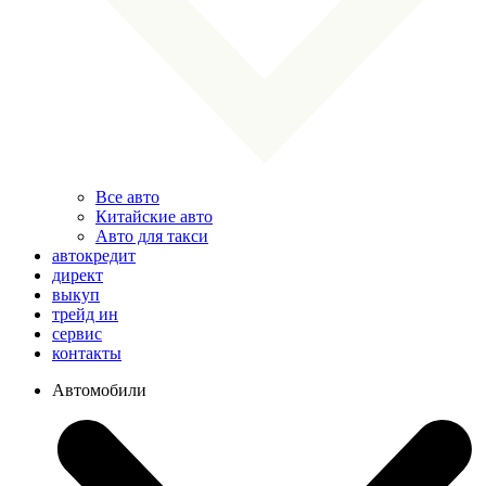
Все авто
Китайские авто
Авто для такси
автокредит
директ
выкуп
трейд ин
сервис
контакты
Автомобили