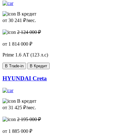
В кредит
от
30 241
₽/мес.
2 124 000 ₽
от
1 814 000
₽
Prime
1.6 АТ (123 л.с)
В Trade-in
В Кредит
HYUNDAI Creta
В кредит
от
31 425
₽/мес.
2 195 000 ₽
от
1 885 000
₽