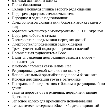
Датчики давления в шинах
Полка багажника
Складывающаяся спинка второго ряда сидений
Подогрев форсунок стеклоомывателя
Передние и задние подголовники
Электропривод складывания боковых зеркал заднего
вида
Бортовой компьютер с монохромным 3,5 TFT экраном
Подогрев лобового стекла
Электростеклоподъемники передних дверей
Электростеклоподъемники задних дверей
Трехступенчатый подогрев передних сидений
Премиальная аудиосистема Bose
Пульт управления центральным замком в ключе +
сигнализация
Bluetooth / громкая связь Hands Free
Регулировка рулевой колонки по вылету
Дополнительный органайзер под полом багажника
Крючки для фиксации груза в багажнике
Центральный подлокотник с боксом и регулировкой по
длине
Защита порогов от загрязнения, передние и задние
брызговики
Запасное колесо для временного использования
Телематические сервисы Bluelink4 : дистанционный