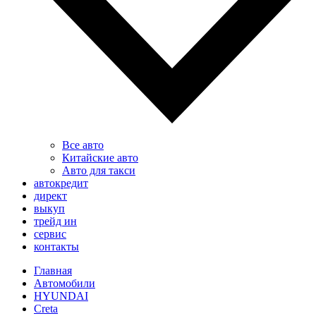
Все авто
Китайские авто
Авто для такси
автокредит
директ
выкуп
трейд ин
сервис
контакты
Главная
Автомобили
HYUNDAI
Creta