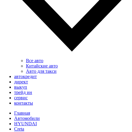
Все авто
Китайские авто
Авто для такси
автокредит
директ
выкуп
трейд ин
сервис
контакты
Главная
Автомобили
HYUNDAI
Creta