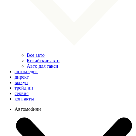
Все авто
Китайские авто
Авто для такси
автокредит
директ
выкуп
трейд ин
сервис
контакты
Автомобили