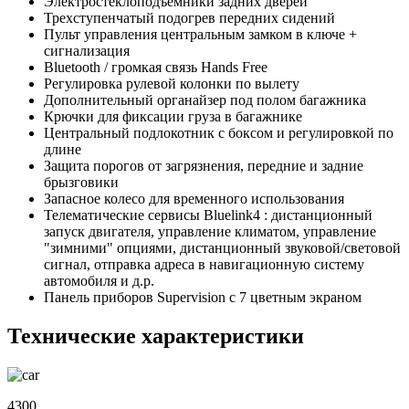
Электростеклоподъемники задних дверей
Трехступенчатый подогрев передних сидений
Пульт управления центральным замком в ключе +
сигнализация
Bluetooth / громкая связь Hands Free
Регулировка рулевой колонки по вылету
Дополнительный органайзер под полом багажника
Крючки для фиксации груза в багажнике
Центральный подлокотник с боксом и регулировкой по
длине
Защита порогов от загрязнения, передние и задние
брызговики
Запасное колесо для временного использования
Телематические сервисы Bluelink4 : дистанционный
запуск двигателя, управление климатом, управление
"зимними" опциями, дистанционный звуковой/световой
сигнал, отправка адреса в навигационную систему
автомобиля и д.р.
Панель приборов Supervision с 7 цветным экраном
Технические характеристики
4300