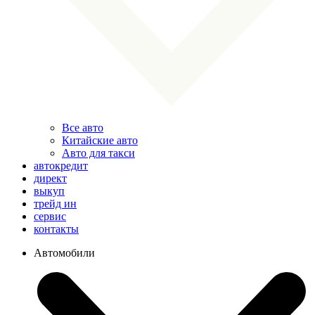
Все авто
Китайские авто
Авто для такси
автокредит
директ
выкуп
трейд ин
сервис
контакты
Автомобили