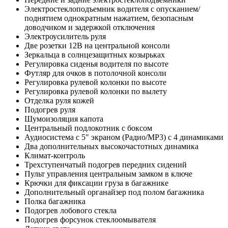
Электростеклоподъемник водителя с опусканием/
поднятием однократным нажатием, безопасным
доводчиком и задержкой отключения
Электроусилитель руля
Две розетки 12В на центральной консоли
Зеркальца в солнцезащитных козырьках
Регулировка сиденья водителя по высоте
Футляр для очков в потолочной консоли
Регулировка рулевой колонки по высоте
Регулировка рулевой колонки по вылету
Отделка руля кожей
Подогрев руля
Шумоизоляция капота
Центральный подлокотник с боксом
Аудиосистема с 5" экраном (Радио/MP3) с 4 динамиками
Два дополнительных высокочастотных динамика
Климат-контроль
Трехступенчатый подогрев передних сидений
Пульт управления центральным замком в ключе
Крючки для фиксации груза в багажнике
Дополнительный органайзер под полом багажника
Полка багажника
Подогрев лобового стекла
Подогрев форсунок стеклоомывателя