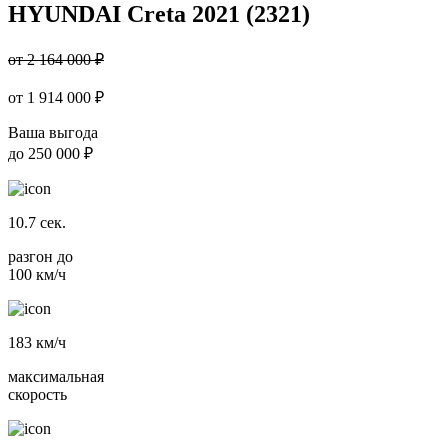
HYUNDAI Creta 2021 (2321)
от 2 164 000 ₽
от
1 914 000
₽
Ваша выгода
до
250 000 ₽
10.7
сек.
разгон до
100 км/ч
183
км/ч
максимальная
скорость