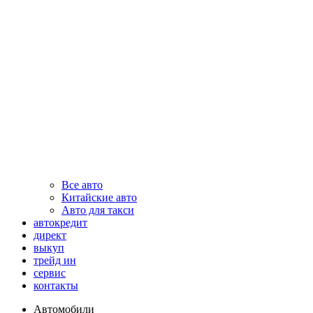
Все авто
Китайские авто
Авто для такси
автокредит
директ
выкуп
трейд ин
сервис
контакты
Автомобили