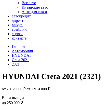
Все авто
Китайские авто
Авто для такси
автокредит
директ
выкуп
трейд ин
сервис
контакты
Главная
Автомобили
HYUNDAI
Creta 2021
2321
HYUNDAI Creta 2021 (2321)
от 2 164 000 ₽
от
1 914 000
₽
Ваша выгода
до
250 000 ₽