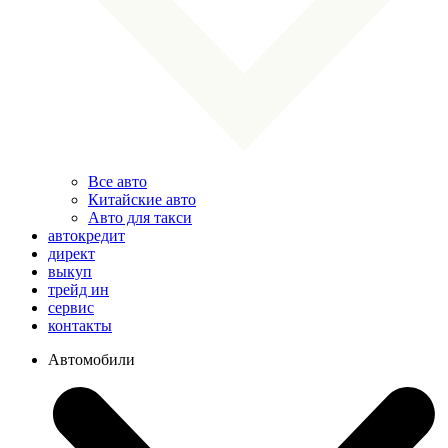
Все авто
Китайские авто
Авто для такси
автокредит
директ
выкуп
трейд ин
сервис
контакты
Автомобили