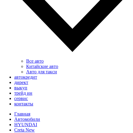
Все авто
Китайские авто
Авто для такси
автокредит
директ
выкуп
трейд ин
сервис
контакты
Главная
Автомобили
HYUNDAI
Creta New