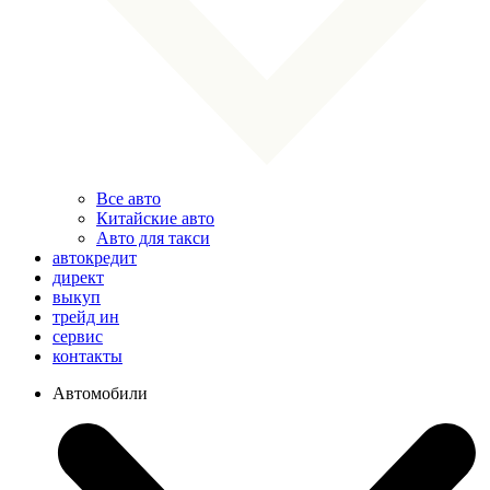
Все авто
Китайские авто
Авто для такси
автокредит
директ
выкуп
трейд ин
сервис
контакты
Автомобили