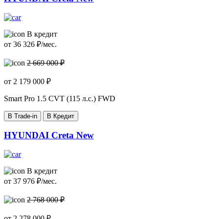
В кредит
от
36 326
₽/мес.
2 669 000 ₽
от
2 179 000
₽
Smart Pro
1.5 CVT (115 л.с.) FWD
В Trade-in
В Кредит
HYUNDAI Creta New
В кредит
от
37 976
₽/мес.
2 768 000 ₽
от
2 278 000
₽