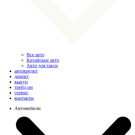
Все авто
Китайские авто
Авто для такси
автокредит
директ
выкуп
трейд ин
сервис
контакты
Автомобили