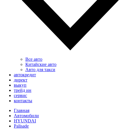
Все авто
Китайские авто
Авто для такси
автокредит
директ
выкуп
трейд ин
сервис
контакты
Главная
Автомобили
HYUNDAI
Palisade