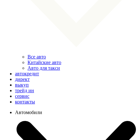
Все авто
Китайские авто
Авто для такси
автокредит
директ
выкуп
трейд ин
сервис
контакты
Автомобили