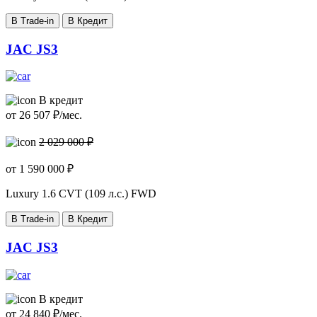
В Trade-in
В Кредит
JAC JS3
В кредит
от
26 507
₽/мес.
2 029 000 ₽
от
1 590 000
₽
Luxury
1.6 CVT (109 л.с.) FWD
В Trade-in
В Кредит
JAC JS3
В кредит
от
24 840
₽/мес.