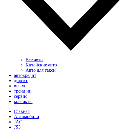
Все авто
Китайские авто
Авто для такси
автокредит
директ
выкуп
трейд ин
сервис
контакты
Главная
Автомобили
JAC
JS3