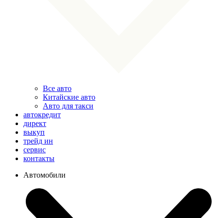
Все авто
Китайские авто
Авто для такси
автокредит
директ
выкуп
трейд ин
сервис
контакты
Автомобили