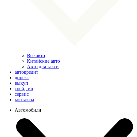
Все авто
Китайские авто
Авто для такси
автокредит
директ
выкуп
трейд ин
сервис
контакты
Автомобили