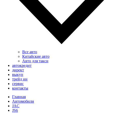
Все авто
Китайские авто
Авто для такси
автокредит
директ
выкуп
трейд ин
сервис
контакты
Главная
Автомобили
JAC
JS6