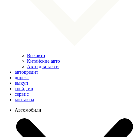
Все авто
Китайские авто
Авто для такси
автокредит
директ
выкуп
трейд ин
сервис
контакты
Автомобили