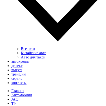
Все авто
Китайские авто
Авто для такси
автокредит
директ
выкуп
трейд ин
сервис
контакты
Главная
Автомобили
JAC
T9