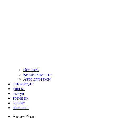
Все авто
Китайские авто
Авто для такси
автокредит
директ
выкуп
трейд ин
сервис
контакты
Автомобили