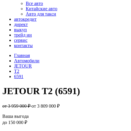
Все авто
Китайские авто
Авто для такси
автокредит
директ
выкуп
трейд ин
сервис
контакты
Главная
Автомобили
JETOUR
T2
6591
JETOUR T2 (6591)
от 3 959 000 ₽
от
3 809 000
₽
Ваша выгода
до
150 000 ₽