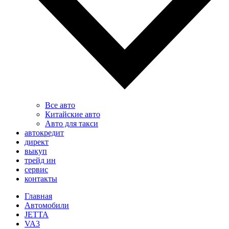
Все авто
Китайские авто
Авто для такси
автокредит
директ
выкуп
трейд ин
сервис
контакты
Главная
Автомобили
JETTA
VA3