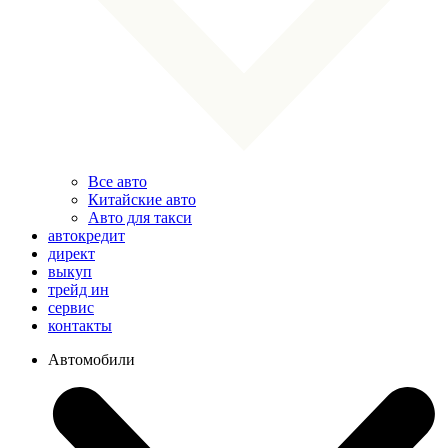
Все авто
Китайские авто
Авто для такси
автокредит
директ
выкуп
трейд ин
сервис
контакты
Автомобили