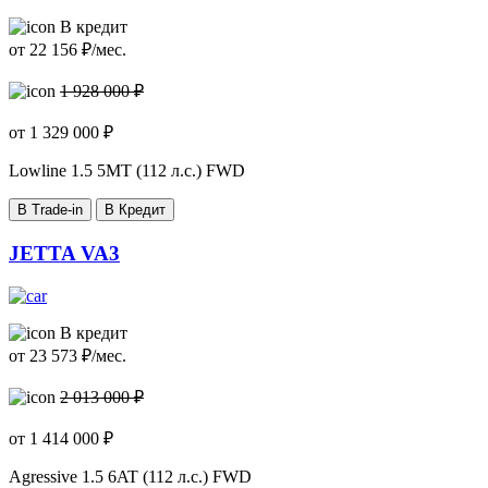
В кредит
от
22 156
₽/мес.
1 928 000 ₽
от
1 329 000
₽
Lowline
1.5 5MT (112 л.с.) FWD
В Trade-in
В Кредит
JETTA VA3
В кредит
от
23 573
₽/мес.
2 013 000 ₽
от
1 414 000
₽
Agressive
1.5 6AT (112 л.с.) FWD