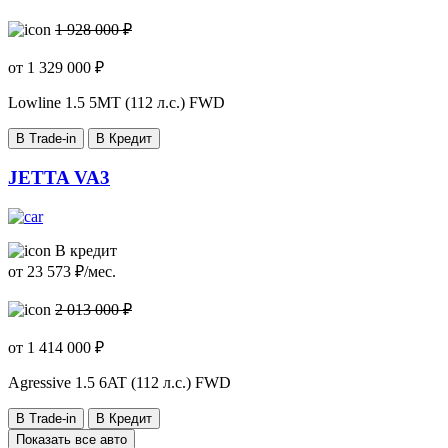
1 928 000 ₽
от
1 329 000
₽
Lowline
1.5 5MT (112 л.с.) FWD
В Trade-in
В Кредит
JETTA VA3
В кредит
от
23 573
₽/мес.
2 013 000 ₽
от
1 414 000
₽
Agressive
1.5 6AT (112 л.с.) FWD
В Trade-in
В Кредит
Показать все авто