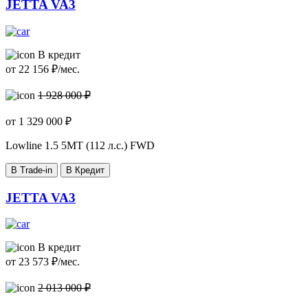
JETTA VA3
В кредит
от
22 156
₽/мес.
1 928 000 ₽
от
1 329 000
₽
Lowline
1.5 5MT (112 л.с.) FWD
В Trade-in
В Кредит
JETTA VA3
В кредит
от
23 573
₽/мес.
2 013 000 ₽