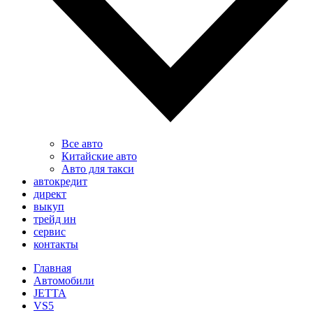
Все авто
Китайские авто
Авто для такси
автокредит
директ
выкуп
трейд ин
сервис
контакты
Главная
Автомобили
JETTA
VS5