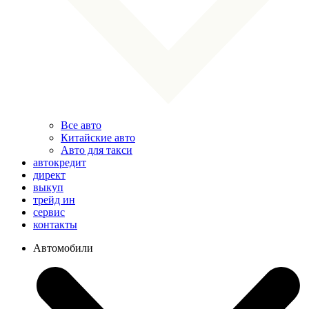
Все авто
Китайские авто
Авто для такси
автокредит
директ
выкуп
трейд ин
сервис
контакты
Автомобили