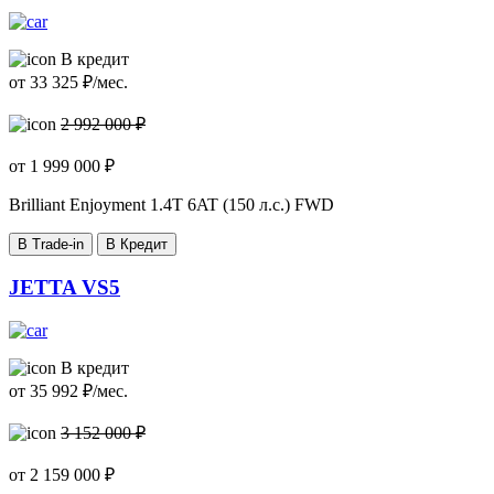
В кредит
от
33 325
₽/мес.
2 992 000 ₽
от
1 999 000
₽
Brilliant Enjoyment
1.4T 6AT (150 л.с.) FWD
В Trade-in
В Кредит
JETTA VS5
В кредит
от
35 992
₽/мес.
3 152 000 ₽
от
2 159 000
₽