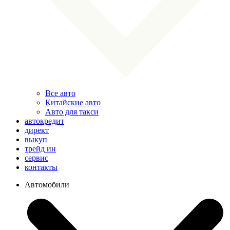
Все авто
Китайские авто
Авто для такси
автокредит
директ
выкуп
трейд ин
сервис
контакты
Автомобили