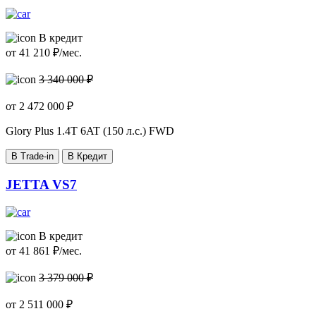
В кредит
от
41 210
₽/мес.
3 340 000 ₽
от
2 472 000
₽
Glory Plus
1.4T 6AT (150 л.с.) FWD
В Trade-in
В Кредит
JETTA VS7
В кредит
от
41 861
₽/мес.
3 379 000 ₽
от
2 511 000
₽