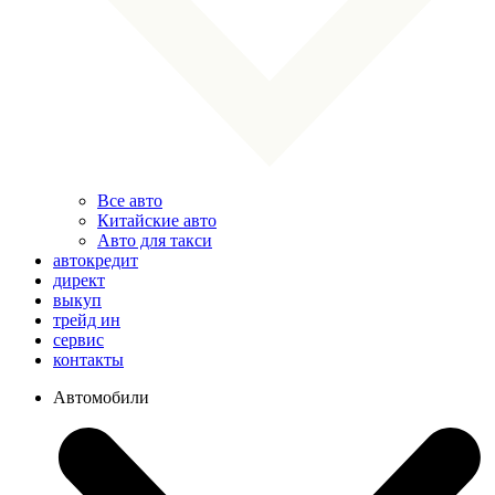
Все авто
Китайские авто
Авто для такси
автокредит
директ
выкуп
трейд ин
сервис
контакты
Автомобили