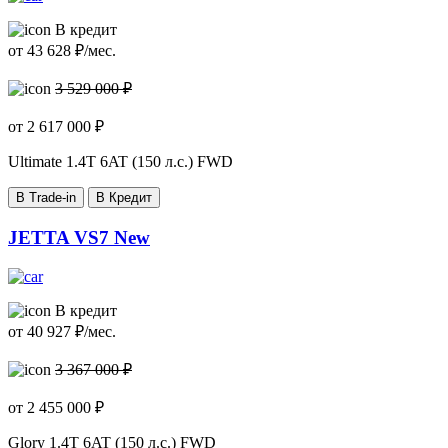
В кредит
от
43 628
₽/мес.
3 529 000 ₽
от
2 617 000
₽
Ultimate
1.4T 6AT (150 л.с.) FWD
В Trade-in
В Кредит
JETTA VS7 New
В кредит
от
40 927
₽/мес.
3 367 000 ₽
от
2 455 000
₽
Glory
1.4T 6AT (150 л.с.) FWD