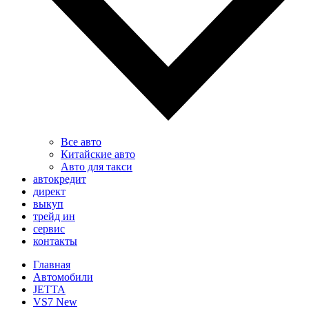
Все авто
Китайские авто
Авто для такси
автокредит
директ
выкуп
трейд ин
сервис
контакты
Главная
Автомобили
JETTA
VS7 New