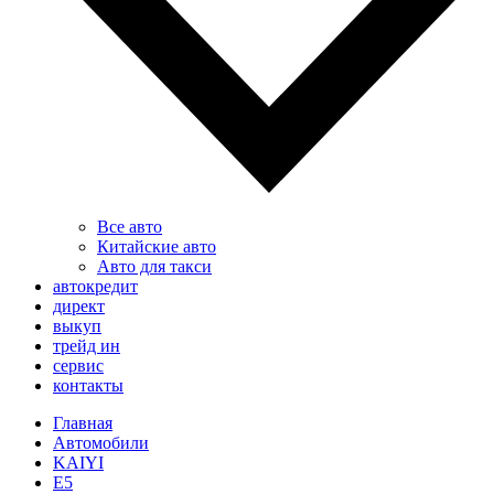
Все авто
Китайские авто
Авто для такси
автокредит
директ
выкуп
трейд ин
сервис
контакты
Главная
Автомобили
KAIYI
E5