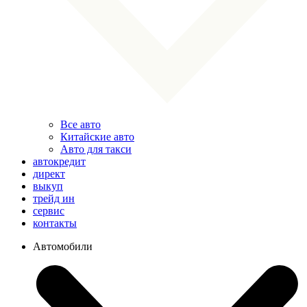
Все авто
Китайские авто
Авто для такси
автокредит
директ
выкуп
трейд ин
сервис
контакты
Автомобили