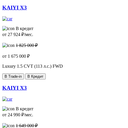
KAIYI X3
В кредит
от
27 924
₽/мес.
1 825 000 ₽
от
1 675 000
₽
Luxury
1.5 CVT (113 л.с.) FWD
В Trade-in
В Кредит
KAIYI X3
В кредит
от
24 990
₽/мес.
1 649 000 ₽