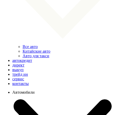
Все авто
Китайские авто
Авто для такси
автокредит
директ
выкуп
трейд ин
сервис
контакты
Автомобили