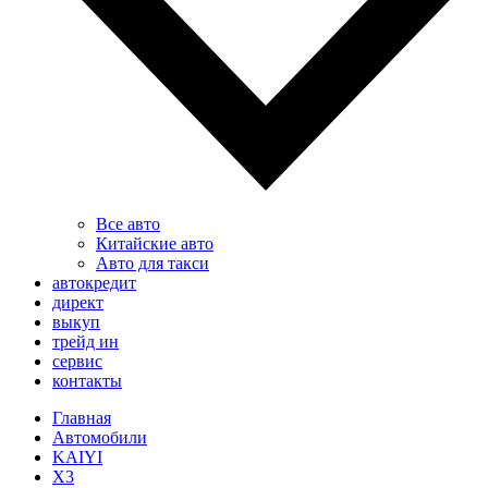
Все авто
Китайские авто
Авто для такси
автокредит
директ
выкуп
трейд ин
сервис
контакты
Главная
Автомобили
KAIYI
X3