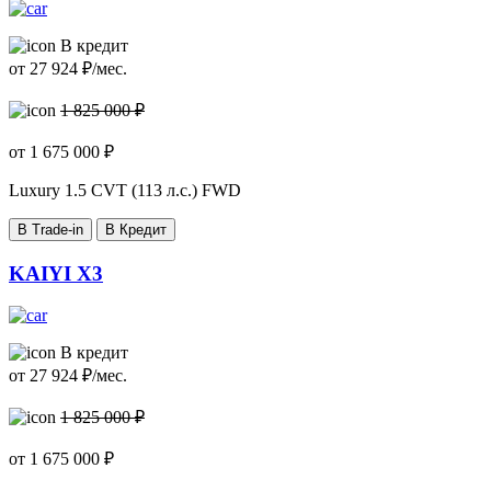
В кредит
от
27 924
₽/мес.
1 825 000 ₽
от
1 675 000
₽
Luxury
1.5 CVT (113 л.с.) FWD
В Trade-in
В Кредит
KAIYI X3
В кредит
от
27 924
₽/мес.
1 825 000 ₽
от
1 675 000
₽