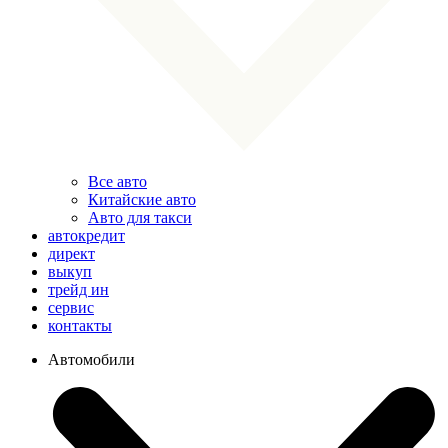
Все авто
Китайские авто
Авто для такси
автокредит
директ
выкуп
трейд ин
сервис
контакты
Автомобили