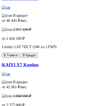
В кредит
от
40 445
₽/мес.
2 917 100 ₽
от
2 426 100
₽
Luxury
1.6T 7DCT (186 л.с.) FWD
В Trade-in
В Кредит
KAIYI X7 Kunlun
В кредит
от
42 961
₽/мес.
3 068 000 ₽
от
2 577 000
₽