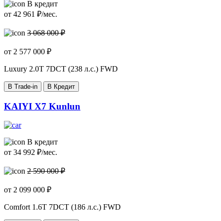
В кредит
от
42 961
₽/мес.
3 068 000 ₽
от
2 577 000
₽
Luxury
2.0T 7DCT (238 л.с.) FWD
В Trade-in
В Кредит
KAIYI X7 Kunlun
В кредит
от
34 992
₽/мес.
2 590 000 ₽
от
2 099 000
₽
Comfort
1.6T 7DCT (186 л.с.) FWD