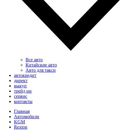
Все авто
Китайские авто
Авто для такси
автокредит
директ
выкуп
трейд ин
сервис
контакты
Главная
Автомобили
KGM
Rexton