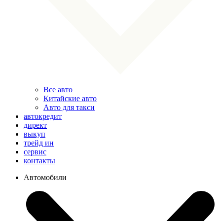
Все авто
Китайские авто
Авто для такси
автокредит
директ
выкуп
трейд ин
сервис
контакты
Автомобили