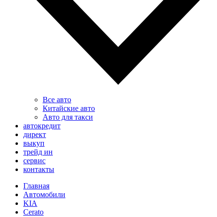
Все авто
Китайские авто
Авто для такси
автокредит
директ
выкуп
трейд ин
сервис
контакты
Главная
Автомобили
KIA
Cerato