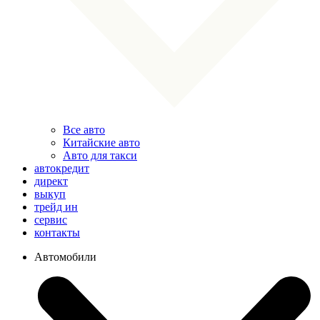
Все авто
Китайские авто
Авто для такси
автокредит
директ
выкуп
трейд ин
сервис
контакты
Автомобили