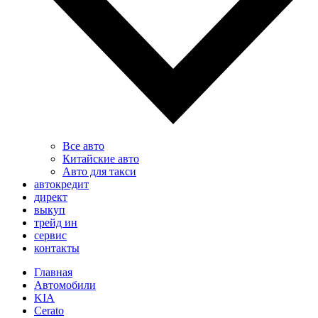
Все авто
Китайские авто
Авто для такси
автокредит
директ
выкуп
трейд ин
сервис
контакты
Главная
Автомобили
KIA
Cerato