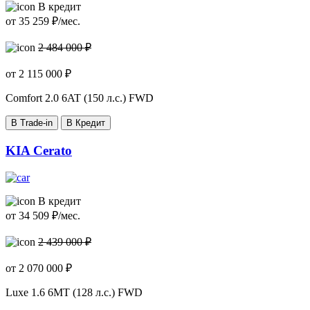
В кредит
от
35 259
₽/мес.
2 484 000 ₽
от
2 115 000
₽
Comfort
2.0 6AT (150 л.с.) FWD
В Trade-in
В Кредит
KIA Cerato
В кредит
от
34 509
₽/мес.
2 439 000 ₽
от
2 070 000
₽
Luxe
1.6 6MT (128 л.с.) FWD