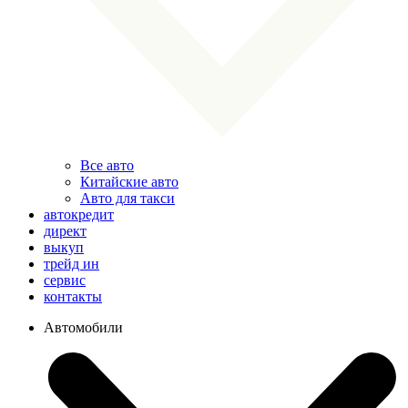
Все авто
Китайские авто
Авто для такси
автокредит
директ
выкуп
трейд ин
сервис
контакты
Автомобили