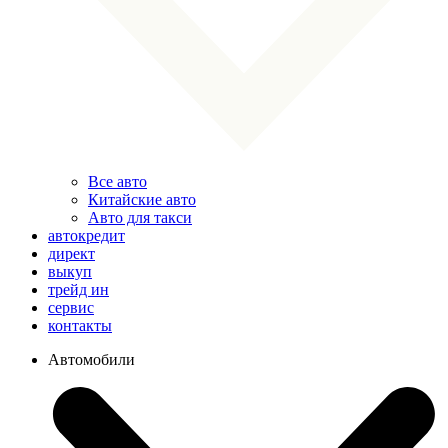
Все авто
Китайские авто
Авто для такси
автокредит
директ
выкуп
трейд ин
сервис
контакты
Автомобили