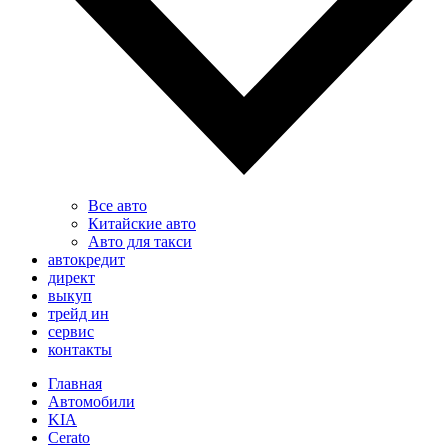
Все авто
Китайские авто
Авто для такси
автокредит
директ
выкуп
трейд ин
сервис
контакты
Главная
Автомобили
KIA
Cerato