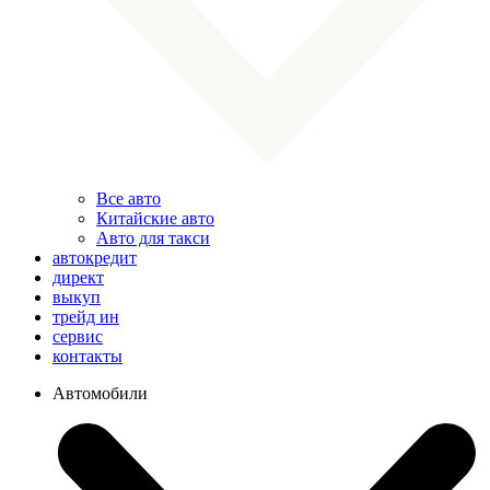
Все авто
Китайские авто
Авто для такси
автокредит
директ
выкуп
трейд ин
сервис
контакты
Автомобили