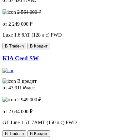
от
37 493
₽/мес.
2 564 000 ₽
от
2 249 000
₽
Luxe
1.6 6AT (128 л.с) FWD
В Trade-in
В Кредит
KIA Ceed SW
В кредит
от
43 911
₽/мес.
2 949 000 ₽
от
2 634 000
₽
GT Line
1.5T 7AMT (150 л.с) FWD
В Trade-in
В Кредит