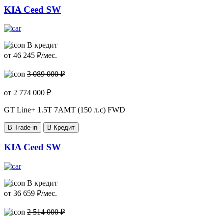
KIA Ceed SW
В кредит
от
46 245
₽/мес.
3 089 000 ₽
от
2 774 000
₽
GT Line+
1.5T 7AMT (150 л.с) FWD
В Trade-in
В Кредит
KIA Ceed SW
В кредит
от
36 659
₽/мес.
2 514 000 ₽