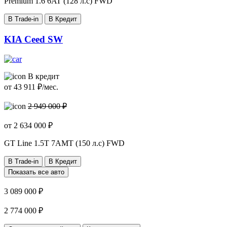
Premium
1.6 6AT (128 л.с) FWD
В Trade-in
В Кредит
KIA Ceed SW
В кредит
от
43 911
₽/мес.
2 949 000 ₽
от
2 634 000
₽
GT Line
1.5T 7AMT (150 л.с) FWD
В Trade-in
В Кредит
Показать все авто
3 089 000 ₽
2 774 000 ₽