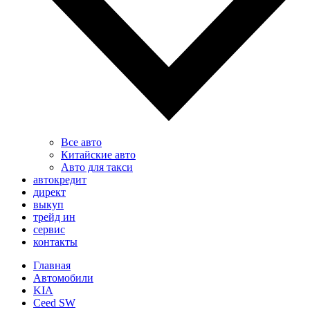
Все авто
Китайские авто
Авто для такси
автокредит
директ
выкуп
трейд ин
сервис
контакты
Главная
Автомобили
KIA
Ceed SW