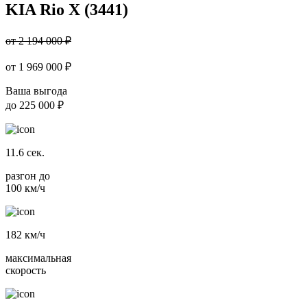
KIA Rio X (3441)
от 2 194 000 ₽
от
1 969 000
₽
Ваша выгода
до
225 000 ₽
11.6
сек.
разгон до
100 км/ч
182
км/ч
максимальная
скорость