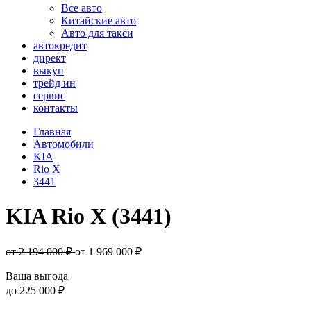
Все авто
Китайские авто
Авто для такси
автокредит
директ
выкуп
трейд ин
сервис
контакты
Главная
Автомобили
KIA
Rio X
3441
KIA Rio X (3441)
от 2 194 000 ₽
от
1 969 000
₽
Ваша выгода
до
225 000 ₽