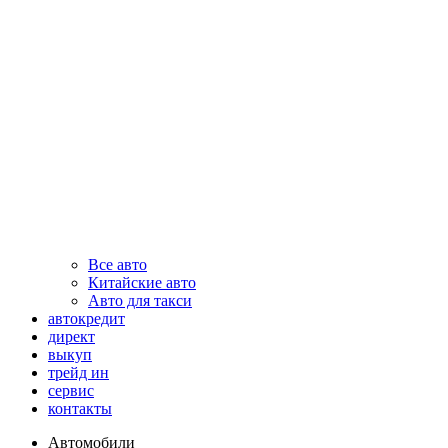
Все авто
Китайские авто
Авто для такси
автокредит
директ
выкуп
трейд ин
сервис
контакты
Автомобили