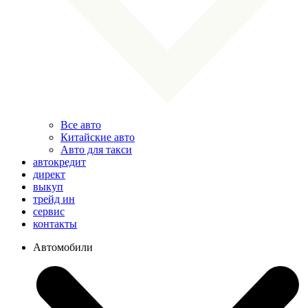
Все авто
Китайские авто
Авто для такси
автокредит
директ
выкуп
трейд ин
сервис
контакты
Автомобили