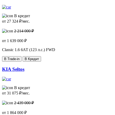
В кредит
от
27 324
₽/мес.
2 214 000 ₽
от
1 639 000
₽
Classic
1.6 6АТ (123 л.с.) FWD
В Trade-in
В Кредит
KIA Seltos
В кредит
от
31 075
₽/мес.
2 439 000 ₽
от
1 864 000
₽