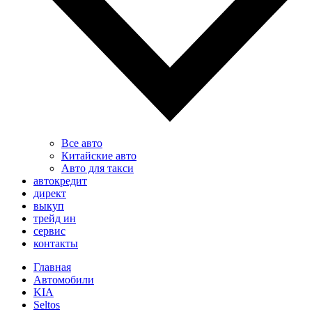
Все авто
Китайские авто
Авто для такси
автокредит
директ
выкуп
трейд ин
сервис
контакты
Главная
Автомобили
KIA
Seltos