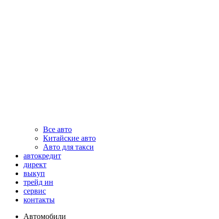
Все авто
Китайские авто
Авто для такси
автокредит
директ
выкуп
трейд ин
сервис
контакты
Автомобили