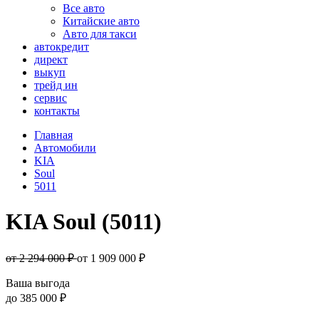
Все авто
Китайские авто
Авто для такси
автокредит
директ
выкуп
трейд ин
сервис
контакты
Главная
Автомобили
KIA
Soul
5011
KIA Soul (5011)
от 2 294 000 ₽
от
1 909 000
₽
Ваша выгода
до
385 000 ₽