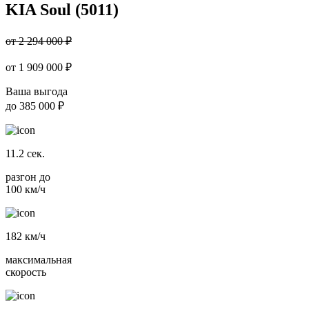
KIA Soul (5011)
от 2 294 000 ₽
от
1 909 000
₽
Ваша выгода
до
385 000 ₽
11.2
сек.
разгон до
100 км/ч
182
км/ч
максимальная
скорость