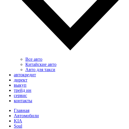
Все авто
Китайские авто
Авто для такси
автокредит
директ
выкуп
трейд ин
сервис
контакты
Главная
Автомобили
KIA
Soul