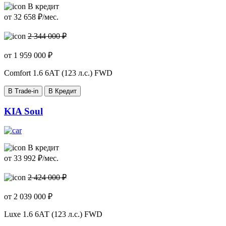
В кредит
от
32 658
₽/мес.
2 344 000 ₽
от
1 959 000
₽
Comfort
1.6 6АТ (123 л.с.) FWD
В Trade-in
В Кредит
KIA Soul
В кредит
от
33 992
₽/мес.
2 424 000 ₽
от
2 039 000
₽
Luxe
1.6 6АТ (123 л.с.) FWD