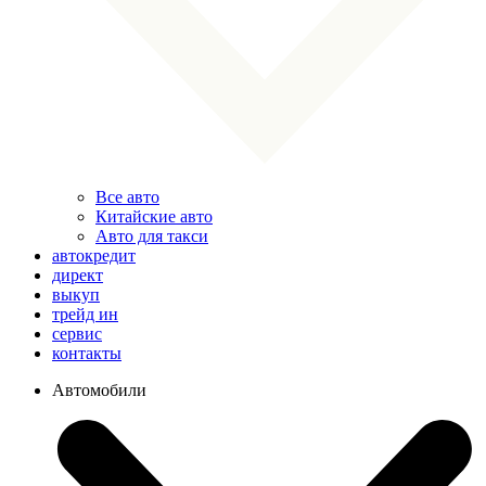
Все авто
Китайские авто
Авто для такси
автокредит
директ
выкуп
трейд ин
сервис
контакты
Автомобили