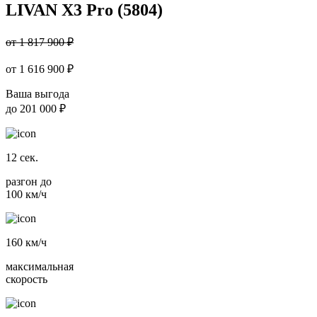
LIVAN X3 Pro (5804)
от 1 817 900 ₽
от
1 616 900
₽
Ваша выгода
до
201 000 ₽
12
сек.
разгон до
100 км/ч
160
км/ч
максимальная
скорость