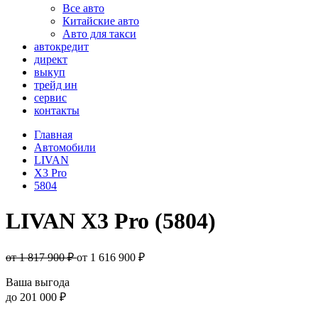
Все авто
Китайские авто
Авто для такси
автокредит
директ
выкуп
трейд ин
сервис
контакты
Главная
Автомобили
LIVAN
X3 Pro
5804
LIVAN X3 Pro (5804)
от 1 817 900 ₽
от
1 616 900
₽
Ваша выгода
до
201 000 ₽