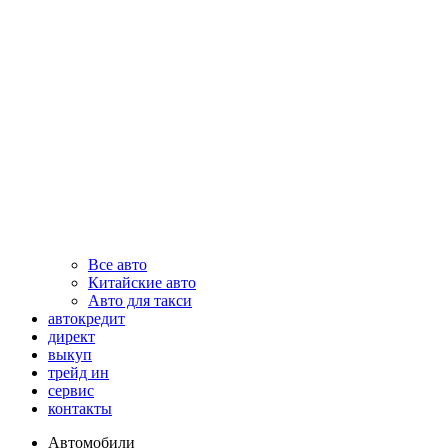
Все авто
Китайские авто
Авто для такси
автокредит
директ
выкуп
трейд ин
сервис
контакты
Автомобили