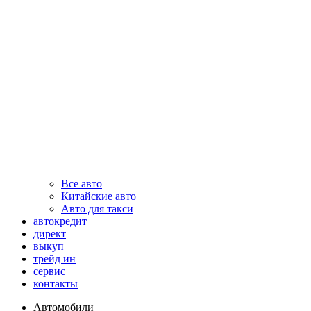
Все авто
Китайские авто
Авто для такси
автокредит
директ
выкуп
трейд ин
сервис
контакты
Автомобили