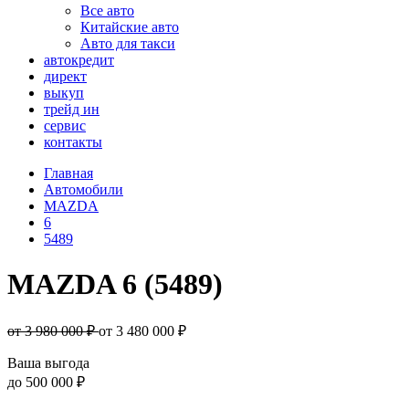
Все авто
Китайские авто
Авто для такси
автокредит
директ
выкуп
трейд ин
сервис
контакты
Главная
Автомобили
MAZDA
6
5489
MAZDA 6 (5489)
от 3 980 000 ₽
от
3 480 000
₽
Ваша выгода
до
500 000 ₽