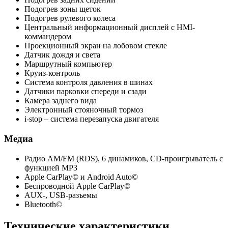
Подогрев зоны щеток
Подогрев рулевого колеса
Центральный информационный дисплей с HMI-
коммандером
Проекционный экран на лобовом стекле
Датчик дождя и света
Маршрутный компьютер
Круиз-контроль
Cистема контроля давления в шинах
Датчики парковки спереди и сзади
Камера заднего вида
Электронный стояночный тормоз
i-stop – система перезапуска двигателя
Медиа
Радио AM/FM (RDS), 6 динамиков, CD-проигрыватель с
функцией MP3
Apple CarPlay©️ и Android Auto©️
Беспроводной Apple CarPlay©️
AUX-, USB-разъемы
Bluetooth©️
Технические характеристики