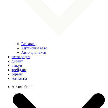
Все авто
Китайские авто
Авто для такси
автокредит
директ
выкуп
трейд ин
сервис
контакты
Автомобили