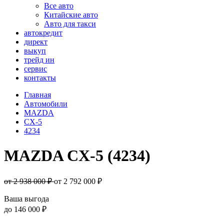
Все авто
Китайские авто
Авто для такси
автокредит
директ
выкуп
трейд ин
сервис
контакты
Главная
Автомобили
MAZDA
CX-5
4234
MAZDA CX-5 (4234)
от 2 938 000 ₽
от
2 792 000
₽
Ваша выгода
до
146 000 ₽