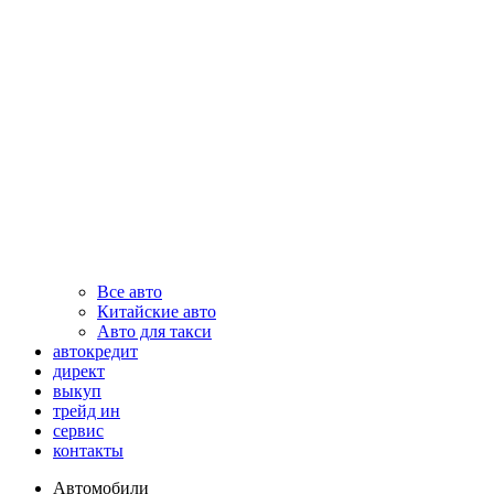
Все авто
Китайские авто
Авто для такси
автокредит
директ
выкуп
трейд ин
сервис
контакты
Автомобили