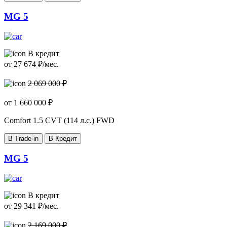
MG 5
В кредит
от
27 674
₽/мес.
2 069 000 ₽
от
1 660 000
₽
Comfort
1.5 CVT (114 л.с.) FWD
В Trade-in
В Кредит
MG 5
В кредит
от
29 341
₽/мес.
2 169 000 ₽