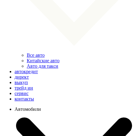
Все авто
Китайские авто
Авто для такси
автокредит
директ
выкуп
трейд ин
сервис
контакты
Автомобили