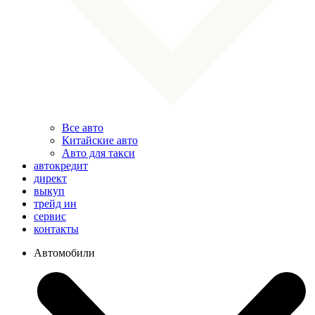
Все авто
Китайские авто
Авто для такси
автокредит
директ
выкуп
трейд ин
сервис
контакты
Автомобили