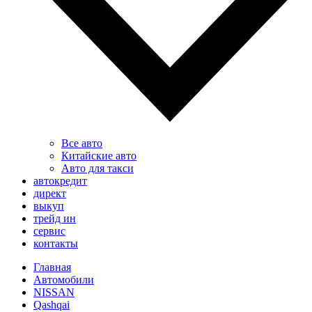
Все авто
Китайские авто
Авто для такси
автокредит
директ
выкуп
трейд ин
сервис
контакты
Главная
Автомобили
NISSAN
Qashqai