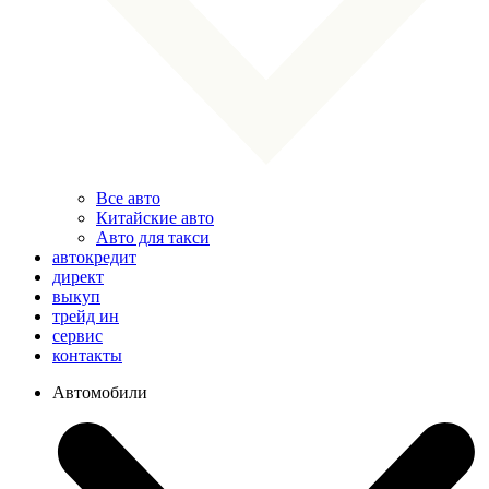
Все авто
Китайские авто
Авто для такси
автокредит
директ
выкуп
трейд ин
сервис
контакты
Автомобили