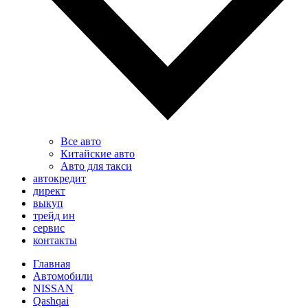
Все авто
Китайские авто
Авто для такси
автокредит
директ
выкуп
трейд ин
сервис
контакты
Главная
Автомобили
NISSAN
Qashqai